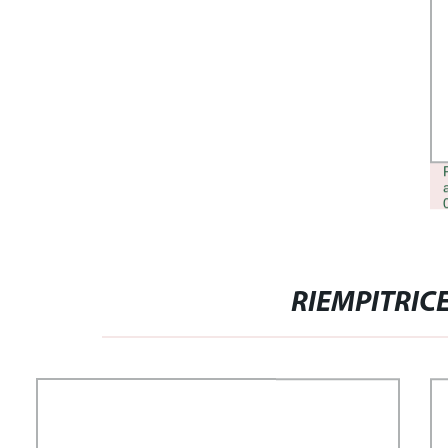
FILLER5BUY REVITRANE H10
ACIDO IALURONICO RETICOLATO
RIEMPITRICE