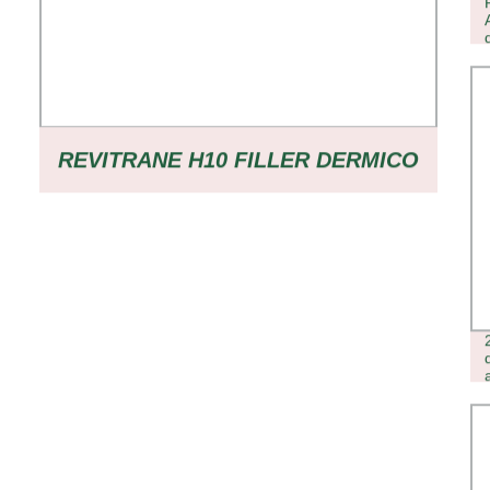
REVITRANE H10 FILLER DERMICO
A BASE DI ACIDO IALURONICO
RETICOLATO FILLER A BASE DI
ACIDO IALURONICO FILLER DI
ACIDO IALURONICO FILLER PER
LABBRA FILLER PER GUANCE