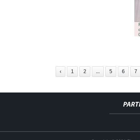
‹
1
2
...
5
6
7
PART