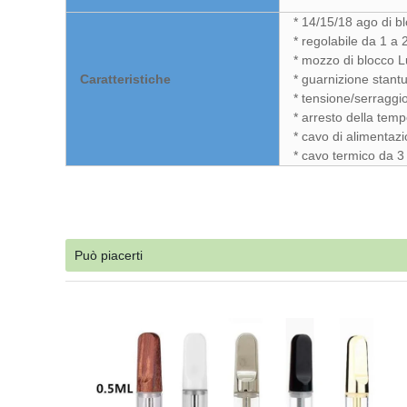
* 14/15/18 ago di b
* regolabile da 1 a 
* mozzo di blocco Lur
Caratteristiche
* guarnizione stantu
* tensione/serraggio
* arresto della tem
* cavo di alimentaz
* cavo termico da 3 
Può piacerti