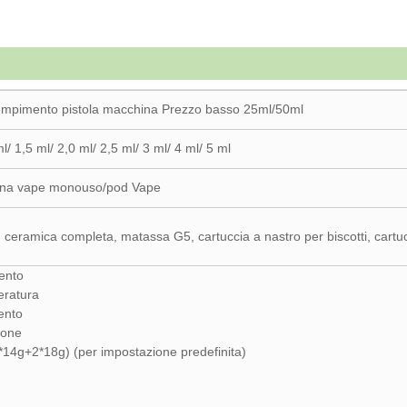
riempimento pistola macchina Prezzo basso 25ml/50ml
l/ 1,5 ml/ 2,0 ml/ 2,5 ml/ 3 ml/ 4 ml/ 5 ml
enna vape monouso/pod Vape
in ceramica completa, matassa G5, cartuccia a nastro per biscotti, car
mento
eratura
ento
ione
*14g+2*18g) (per impostazione predefinita)