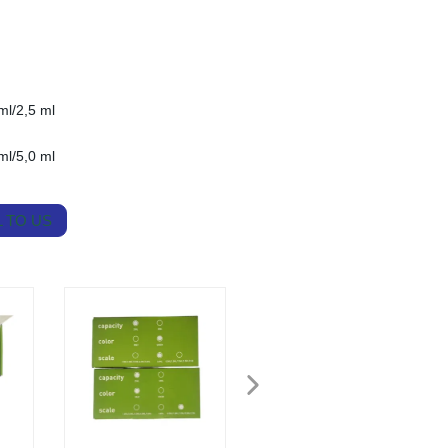
ml/2,5 ml
ml/5,0 ml
 TO US