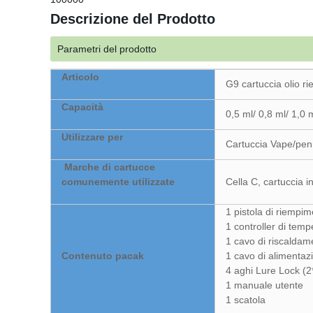
Descrizione del Prodotto
Parametri del prodotto
Articolo
G9 cartuccia olio 
Capacità
0,5 ml/ 0,8 ml/ 1,0 m
Utilizzare per
Cartuccia Vape/p
Marche di cartucce
comunemente utilizzate
Cella C, cartuccia 
1 pistola di riempi
1 controller di temp
1 cavo di riscaldam
Contenuto pacak
1 cavo di alimentaz
4 aghi Lure Lock (2
1 manuale utente
1 scatola