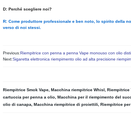
D: Perché scegliere noi?
R: Come produttore professionale e ben noto, lo spirito della no
verso di noi stessi.
Previous:
Riempitrice con penna a penna Vape monouso con olio distil
Next:
Sigaretta elettronica riempimento olio ad alta precisione riem
Riempitrice Smok Vape
,
Macchina riempitrice Whisl
,
Riempitrice
cartuccia per penna a olio
,
Macchina per il riempimento del suc
olio di canapa
,
Macchina riempitrice di proiettili
,
Riempitrice per