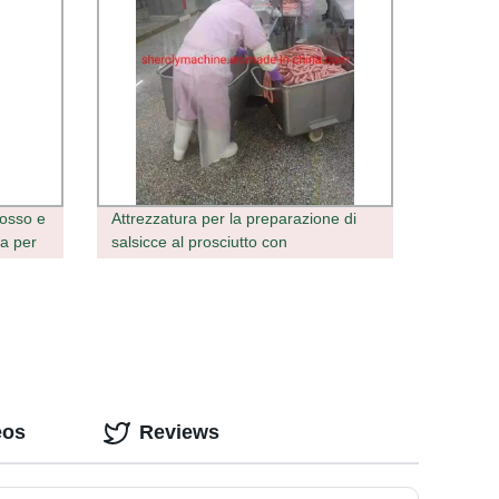
osso e
Attrezzatura per la preparazione di
ia per
salsicce al prosciutto con
per
pancetta/forno per fumo/macchina
per la preparazione di salsicce
eos
Reviews