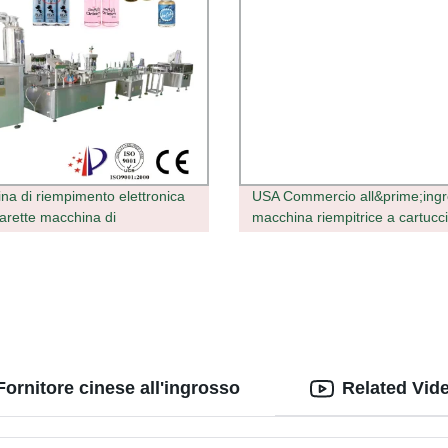
na di riempimento elettronica
USA Commercio all&prime;ingr
garette macchina di
macchina riempitrice a cartucc
mento automatico per vape ad
cartucce/ Penna per vape/pod 
elocità Macchina di riempimento
vape monouso
Fornitore cinese all'ingrosso
Related Vid