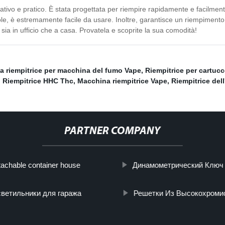
ativo e pratico. È stata progettata per riempire rapidamente e facilmen
e, è estremamente facile da usare. Inoltre, garantisce un riempimento p
sia in ufficio che a casa. Provatela e scoprite la sua comodità!
 riempitrice per macchina del fumo Vape
,
Riempitrice per cartucc
,
Riempitrice HHC Thc
,
Macchina riempitrice Vape
,
Riempitrice dell
PARTNER COMPANY
tachable container house
Динамометрический Ключ
 светильники для гаража
Решетки Из Высокохромис