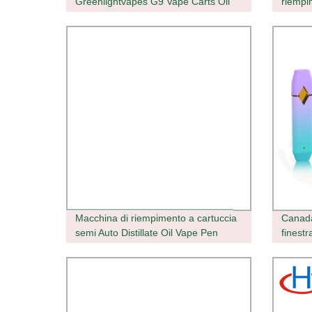
Greenlightvapes G9 Vape Carts Oil
riempi
Cart Pistola di riempimento
Macchina di riempimento a cartuccia
Canada
semi Auto Distillate Oil Vape Pen
finest
in met
monous