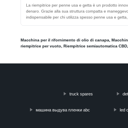
La riempitrice per penne usa e getta è un prodotto innov
denaro. Grazie alla sua struttura compatta e maneggevol
indispensabile per chi utilizza spesso penne usa e getta, 
Macchina per il rifornimento di olio di canapa
,
Macchina
riempitrice per vuoto
,
Riempitrice semiautomatica CBD
truck spares
de
машина выдува пленки abc
led