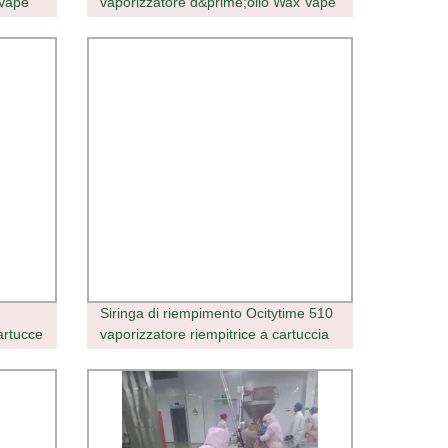
 Vape
vaporizzatore d&prime;olio Wax Vape
Pen 510 Riempitrice a cartuccia
ermo a
Siringa di riempimento Ocitytime 510
artucce
vaporizzatore riempitrice a cartuccia