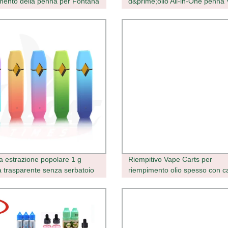
mento della penna per Fontana
d&prime;olio All-in-One penna
monouso alta Macchina di
riempimento a parete con sch
sfioramento per precisione
 estrazione popolare 1 g
Riempitivo Vape Carts per
ra trasparente senza serbatoio
riempimento olio spesso con c
allo Premium Penne Vape
Vape da 0.5/0.8/1,0 ml Pistola
o distillate
termica iniezione siringhe
semiautomatiche pressa