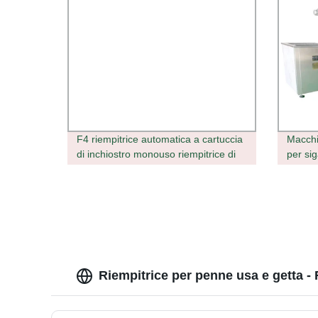
F4 riempitrice automatica a cartuccia
Macchi
di inchiostro monouso riempitrice di
per si
olio
riempi
alta v
Vape
Riempitrice per penne usa e getta - 