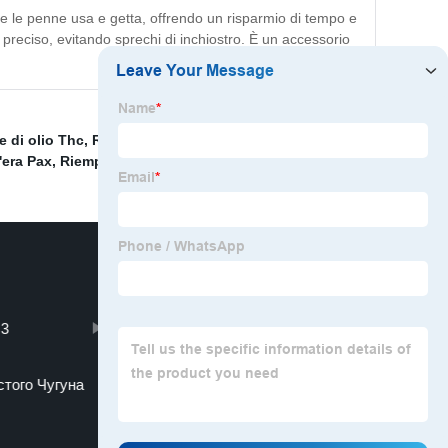
te le penne usa e getta, offrendo un risparmio di tempo e
reciso, evitando sprechi di inchiostro. È un accessorio
e di olio Thc
,
Riempitrice per penne Vape
,
Macchina
'era Pax
,
Riempitrice usa e getta per cartucce d'olio
,
 3
teak ply board
того Чугуна
mce membrane filter