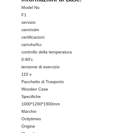
Model No.
F1
servizio
oem/odm
certificazioni
ce/rohs/fcc
controllo della temperatura
0-80′c.
tensione di esercizio
110 v.
Pacchetto di Trasporto
Wooden Case
Specifiche
1000*1200*1900mm
Marchio
Ocitytimes
Origine