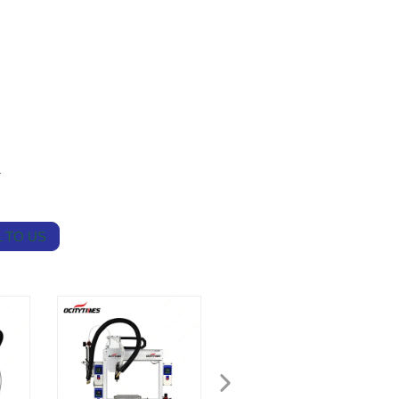
a
 TO US