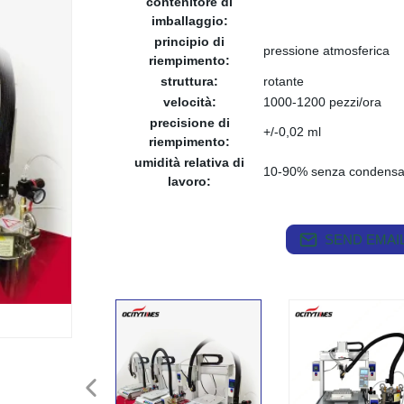
contenitore di
imballaggio:
principio di
pressione atmosferica
riempimento:
struttura:
rotante
velocità:
1000-1200 pezzi/ora
precisione di
+/-0,02 ml
riempimento:
umidità relativa di
10-90% senza condens
lavoro:
SEND EMAIL