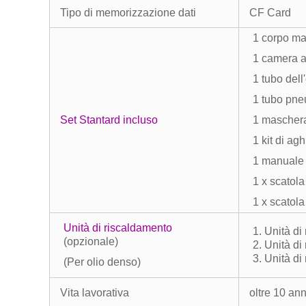
Tipo di memorizzazione dati
CF Card
1 corpo ma
1 camera a
1 tubo dell
1 tubo pne
Set Stantard incluso
1 maschera
1 kit di ag
1 manuale 
1 x scatol
1 x scatola
Unità di riscaldamento
1. Unità d
(opzionale)
2. Unità di
3. Unità d
(Per olio denso)
Vita lavorativa
oltre 10 ann