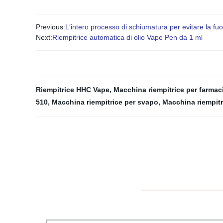
Previous:
L′intero processo di schiumatura per evitare la f
Next:
Riempitrice automatica di olio Vape Pen da 1 ml
Riempitrice HHC Vape
,
Macchina riempitrice per farmac
510
,
Macchina riempitrice per svapo
,
Macchina riempitr