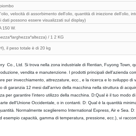
i piombo
'olio, velocità di assorbimento dell'olio, quantità di iniezione dell'olio, int
ti i dati possono essere visualizzati sul display)
A 150 W.
zza*larghezza*altezza) / 1 2 KG
 il peso totale è di 20 kg
 Co., Ltd. Si trova nella zona industriale di Rentian, Fuyong Town, q
roduzione, vendita e manutenzione. I prodotti principali dell'azienda co
ature per invecchiamento, attrezzature, ecc., e la ricerca e lo sviluppo 
po di garanzia 12 mesi dall'arrivo della macchina nella struttura di ac
enza per garantire l'intero utilizzo della macchina. D:Qual è il tuo mod
parte dell'Unione Occidentale, o in contanti. D: Qual è la quantità mi
quantità. Normalmente sceglieremo International Express, Air e Sea. D:
 (ad esempio capacità, gamma di temperatura, pressione, ecc.), vi raccom