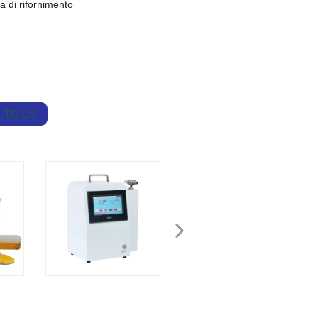
a di rifornimento
 TO US