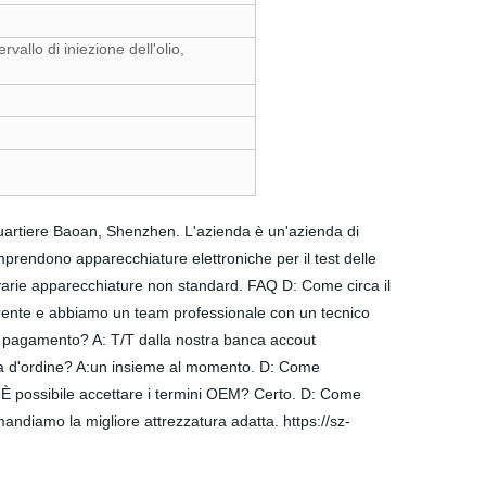
ervallo di iniezione dell'olio,
uartiere Baoan, Shenzhen. L'azienda è un'azienda di
mprendono apparecchiature elettroniche per il test delle
di varie apparecchiature non standard. FAQ D: Come circa il
quirente e abbiamo un team professionale con un tecnico
o di pagamento? A: T/T dalla nostra banca accout
nima d'ordine? A:un insieme al momento. D: Come
 È possibile accettare i termini OEM? Certo. D: Come
andiamo la migliore attrezzatura adatta. https://sz-