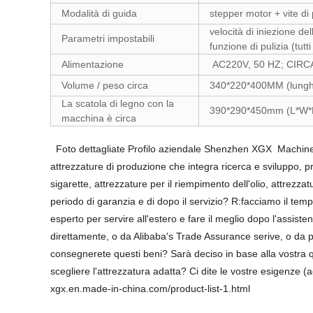
Modalità di guida
stepper motor + vite d
velocità di iniezione dell
Parametri impostabili
funzione di pulizia (tut
Alimentazione
AC220V, 50 HZ; CIRC
Volume / peso circa
340*220*400MM (lunghe
La scatola di legno con la
390*290*450mm (L*W*H),
macchina è circa
Foto dettagliate Profilo aziendale Shenzhen XGX Machinery
attrezzature di produzione che integra ricerca e sviluppo, p
sigarette, attrezzature per il riempimento dell'olio, attrezz
periodo di garanzia e di dopo il servizio? R:facciamo il tem
esperto per servire all'estero e fare il meglio dopo l'assist
direttamente, o da Alibaba's Trade Assurance serive, o da 
consegnerete questi beni? Sarà deciso in base alla vostra 
scegliere l'attrezzatura adatta? Ci dite le vostre esigenze
xgx.en.made-in-china.com/product-list-1.html