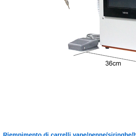
Riempimento di carrelli vape/penne/siringhe/b