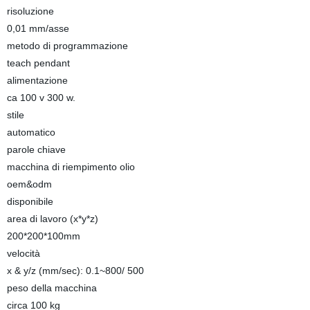
risoluzione
0,01 mm/asse
metodo di programmazione
teach pendant
alimentazione
ca 100 v 300 w.
stile
automatico
parole chiave
macchina di riempimento olio
oem&odm
disponibile
area di lavoro (x*y*z)
200*200*100mm
velocità
x & y/z (mm/sec): 0.1~800/ 500
peso della macchina
circa 100 kg