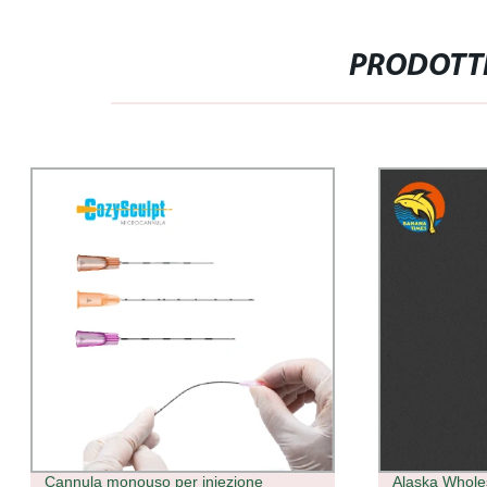
PRODOTTI
Alaska Wholesale 1 ml Vape Carts
Macchina aut