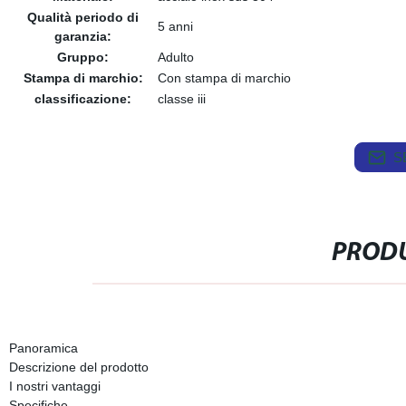
Qualità periodo di
5 anni
garanzia:
Gruppo:
Adulto
Stampa di marchio:
Con stampa di marchio
classificazione:
classe iii
S
PRODU
Panoramica
Descrizione del prodotto
I nostri vantaggi
Specifiche