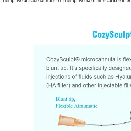
riempitivo di acido ialuronico (il riempitivo ha) e altre cariche iniett