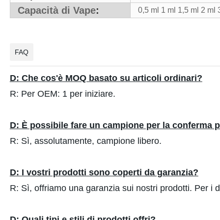
Capacità di Vape
:
0,5 ml 1 ml 1,5 ml 2 ml 
FAQ
D: Che cos'è MOQ basato su articoli ordinari?
R: Per OEM: 1 per iniziare.
D: È possibile fare un campione per la conferma p
R: Sì, assolutamente, campione libero.
D: I vostri prodotti sono coperti da garanzia?
R: Sì, offriamo una garanzia sui nostri prodotti. Per i d
D: Quali tipi e stili di prodotti offri?