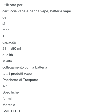
utilizzato per
cartuccia vape e penna vape, batteria vape
oem
sì
mod
1
capacità
25 ml/50 ml
qualità
in alto
collegamento con la batteria
tutti i prodotti vape
Pacchetto di Trasporto
Air
Specifiche
for ml
Marchio
SMOTECH