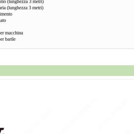
'olio (lunghezza 3 metri)
'aria (lunghezza 3 metri)
pimento
zzato
 per macchina
per barile