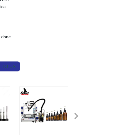
ica
azione
 TO US