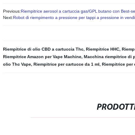
Previous:
Riempitrice aerosol a cartuccia gas/GPL butano con Best-se
Next:
Robot di riempimento a pressione per tappi a pressione in vend
Riempitrice di olio CBD a cartuccia Thc
,
Riempitrice HHC
,
Riempi
Riempitrice Amazon per Vape Machine
,
Macchina riempitrice di pr
olio Thc Vape
,
Riempitrice per cartucce da 1 ml
,
Riempitrice per 
PRODOTTI