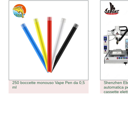
Shenzhen Eboat F1 macchina
LOM produzio
automatica per il riempimento di
spesso Soft 
cassette elettroniche
macchina