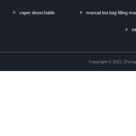
vaper desechable
manual tea bag filling ma
in
Copyright © 2021 Zhong