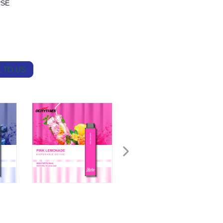
PSE
 TO US