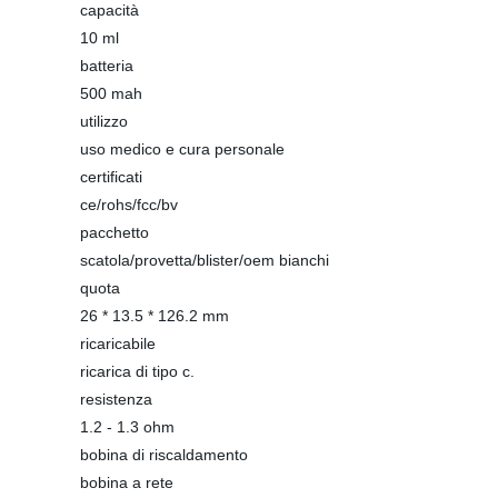
capacità
10 ml
batteria
500 mah
utilizzo
uso medico e cura personale
certificati
ce/rohs/fcc/bv
pacchetto
scatola/provetta/blister/oem bianchi
quota
26 * 13.5 * 126.2 mm
ricaricabile
ricarica di tipo c.
resistenza
1.2 - 1.3 ohm
bobina di riscaldamento
bobina a rete