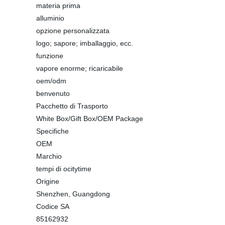
materia prima
alluminio
opzione personalizzata
logo; sapore; imballaggio, ecc.
funzione
vapore enorme; ricaricabile
oem/odm
benvenuto
Pacchetto di Trasporto
White Box/Gift Box/OEM Package
Specifiche
OEM
Marchio
tempi di ocitytime
Origine
Shenzhen, Guangdong
Codice SA
85162932