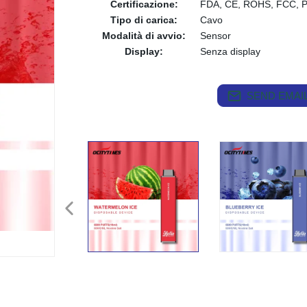
Certificazione:
FDA, CE, ROHS, FCC, 
Tipo di carica:
Cavo
Modalità di avvio:
Sensor
Display:
Senza display
SEND EMAIL