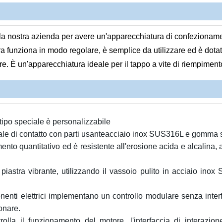
a nostra azienda per avere un'apparecchiatura di confezionament
 funziona in modo regolare, è semplice da utilizzare ed è dotata 
. È un'apparecchiatura ideale per il tappo a vite di riempimento
tipo speciale è personalizzabile
ale di contatto con parti usanteacciaio inox SUS316L e gomma s
to quantitativo ed è resistente all'erosione acida e alcalina, a
iastra vibrante, utilizzando il vassoio pulito in acciaio ino
enti elettrici implementano un controllo modulare senza interf
ionare.
olla il funzionamento del motore, l'interfaccia di interazio