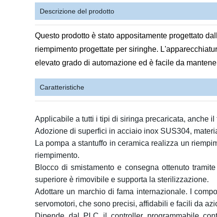
Descrizione del prodotto
Questo prodotto è stato appositamente progettato dall
riempimento progettate per siringhe. L'apparecchiatura
elevato grado di automazione ed è facile da mantenere
Caratteristiche
Applicabile a tutti i tipi di siringa precaricata
,
anche il 
Adozione di superfici in acciaio inox SUS304, materi
La pompa a stantuffo in ceramica realizza un riempimen
riempimento
.
Blocco di smistamento e consegna ottenuto tramite p
superiore è rimovibile e supporta la sterilizzazione
.
Adottare un marchio di fama internazionale. I compon
servomotori, che sono precisi, affidabili e facili da az
Dipende dal PLC il controller programmabile contr