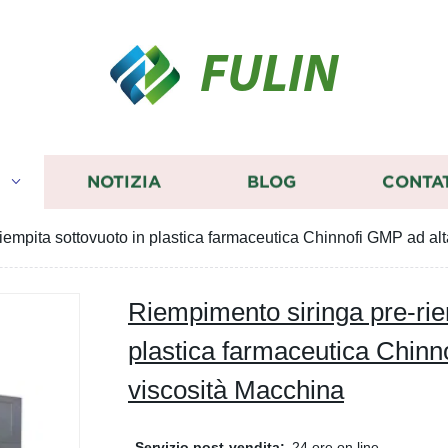
FULIN
I
NOTIZIA
BLOG
CONTA
iempita sottovuoto in plastica farmaceutica Chinnofi GMP ad al
Riempimento siringa pre-rie
plastica farmaceutica Chinn
viscosità Macchina
Servizio post-vendita:
24 ore on line