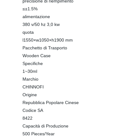
precisione di riempimento
≤±1.5%
alimentazione
380 v/50 hz 3,0 kw
quota
l1550×w1050×h1900 mm
Pacchetto di Trasporto
Wooden Case
Specifiche
1~30ml
Marchio
CHINNOFI
Origine
Repubblica Popolare Cinese
Codice SA
8422
Capacità di Produzione
500 Pieces/Year