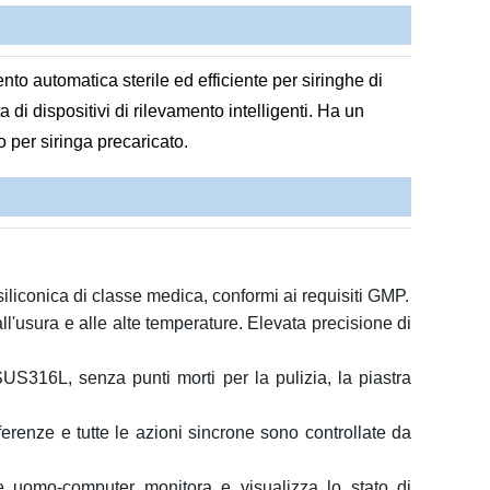
o automatica sterile ed efficiente per siringhe di
di dispositivi di rilevamento intelligenti. Ha un
 per siringa precaricato.
iliconica di classe medica
,
conformi ai requisiti GMP
.
ll'usura e alle alte temperature.
Elevata
precisione di
x SUS316L
,
senza punti morti per la pulizia
,
la piastra
erenze e tutte le azioni sincrone sono controllate da
ne uomo-computer monitora e visualizza lo stato di