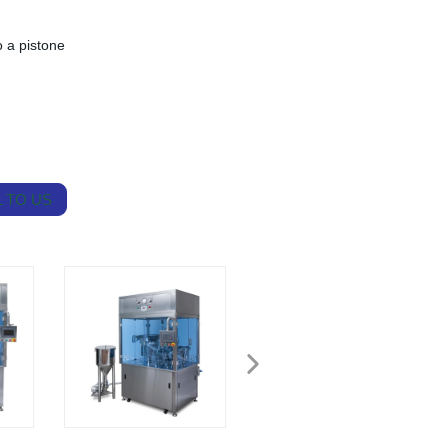
 a pistone
 TO US