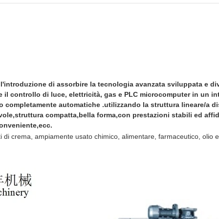
l'introduzione di assorbire la tecnologia avanzata sviluppata e d
 controllo di luce, elettricità, gas e PLC microcomputer in un in
o completamente automatiche .utilizzando la struttura lineare/a d
ole,struttura compatta,bella forma,con prestazioni stabili ed affi
onveniente,ecc.
i di crema, ampiamente usato chimico, alimentare, farmaceutico, olio ed