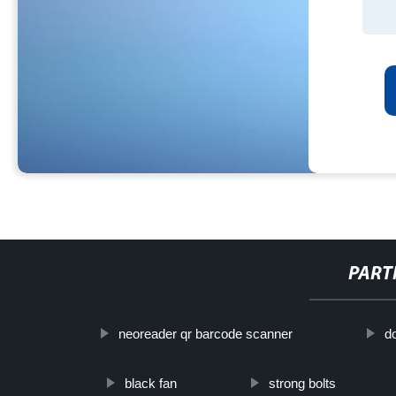
PART
neoreader qr barcode scanner
d
black fan
strong bolts