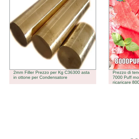
Prezzo di tendenza fumi Elf Lost Mary
Cartuccia sil
7000 Puff monouso e Sigarette
macchina di 
ricaricare 8000 puffs all&prime;ingrosso
Bar Vape Cigarette elettronica monouso