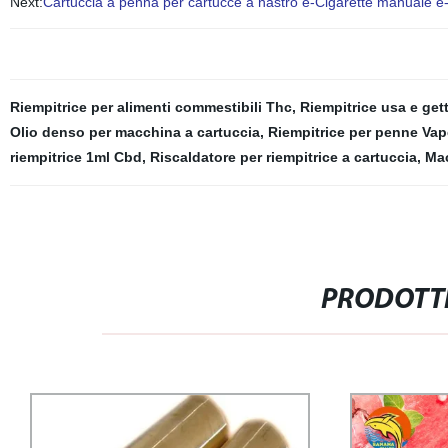
Next:
Cartuccia a penna per cartucce a nastro e-Cigarette manuale e-C
Riempitrice per alimenti commestibili Thc
,
Riempitrice usa e get
Olio denso per macchina a cartuccia
,
Riempitrice per penne Vap
riempitrice 1ml Cbd
,
Riscaldatore per riempitrice a cartuccia
,
Mac
PRODOTTI