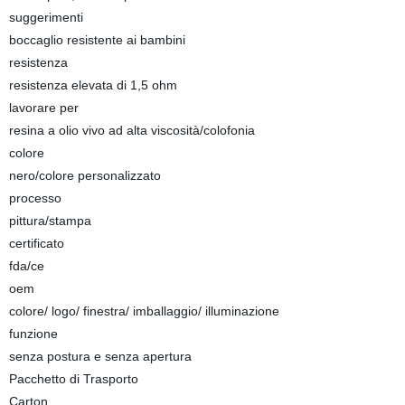
suggerimenti
boccaglio resistente ai bambini
resistenza
resistenza elevata di 1,5 ohm
lavorare per
resina a olio vivo ad alta viscosità/colofonia
colore
nero/colore personalizzato
processo
pittura/stampa
certificato
fda/ce
oem
colore/ logo/ finestra/ imballaggio/ illuminazione
funzione
senza postura e senza apertura
Pacchetto di Trasporto
Carton