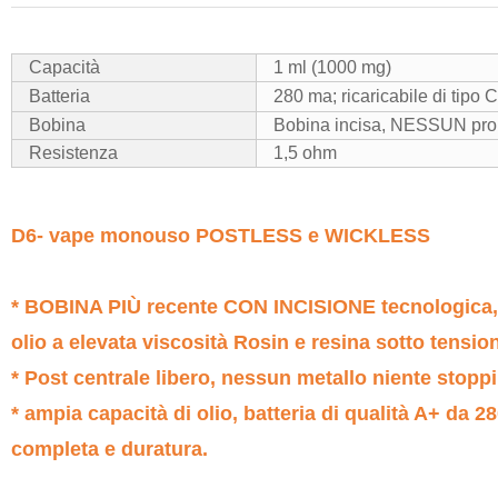
Vaporizzatore monouso senza cotton, a prova di perdite, da 1 ml, 2 ml, senz
Capacità
1 ml (1000 mg)
Batteria
280 ma; ricaricabile di tipo C
Bobina
Bobina incisa, NESSUN prob
Resistenza
1,5 ohm
D6- vape monouso POSTLESS e WICKLESS
* BOBINA PIÙ recente CON INCISIONE tecnologica, re
olio a elevata viscosità Rosin e resina sotto tensi
* Post centrale libero, nessun metallo niente stoppi
* ampia capacità di olio, batteria di qualità A+ da 
completa e duratura.