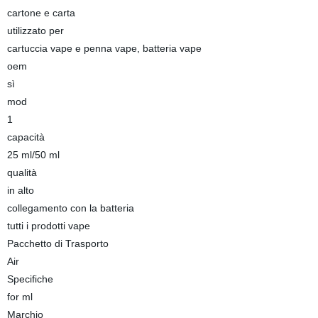
cartone e carta
utilizzato per
cartuccia vape e penna vape, batteria vape
oem
sì
mod
1
capacità
25 ml/50 ml
qualità
in alto
collegamento con la batteria
tutti i prodotti vape
Pacchetto di Trasporto
Air
Specifiche
for ml
Marchio