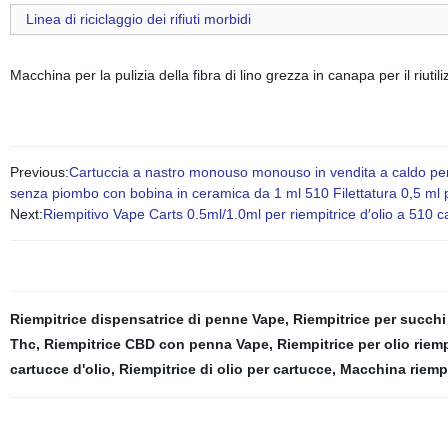
Linea di riciclaggio dei rifiuti morbidi
Macchina per la pulizia della fibra di lino grezza in canapa per il riutili
Previous:
Cartuccia a nastro monouso monouso in vendita a caldo per 
senza piombo con bobina in ceramica da 1 ml 510 Filettatura 0,5 ml pe
Next:
Riempitivo Vape Carts 0.5ml/1.0ml per riempitrice d′olio a 510 c
Riempitrice dispensatrice di penne Vape
,
Riempitrice per succhi
Thc
,
Riempitrice CBD con penna Vape
,
Riempitrice per olio riem
cartucce d'olio
,
Riempitrice di olio per cartucce
,
Macchina riempi