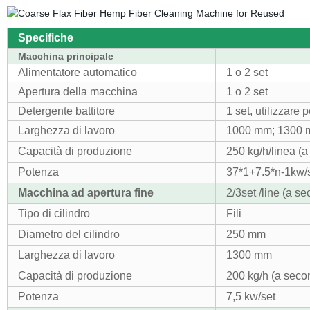
Specifiche
Macchina principale
Alimentatore automatico
1 o 2 set
Apertura della macchina
1 o 2 set
Detergente battitore
1 set, utilizzare 
Larghezza di lavoro
1000 mm; 1300
Capacità di produzione
250 kg/h/linea (a
Potenza
37*1+7.5*n-1kw/
Macchina ad apertura fine
2/3set /line (a se
Tipo di cilindro
Fili
Diametro del cilindro
250 mm
Larghezza di lavoro
1300 mm
Capacità di produzione
200 kg/h (a secon
Potenza
7,5 kw/set