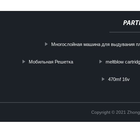
PART
Многослойная машина для выдувания п
Мобильная Решетка
meltblow cartridge
470mf 16v
Copyright © 2021 Zhong