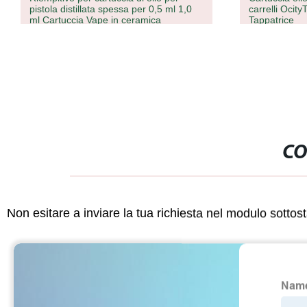
lata spessa per 0,5 ml 1,0
carrelli OcityTimes di alta qualità
Vape in ceramica
Tappatrice
CO
Non esitare a inviare la tua richiesta nel modulo sotto