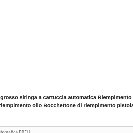
'ingrosso siringa a cartuccia automatica Riempimento 
riempimento olio Bocchettone di riempimento pistol
utomatica BBELL