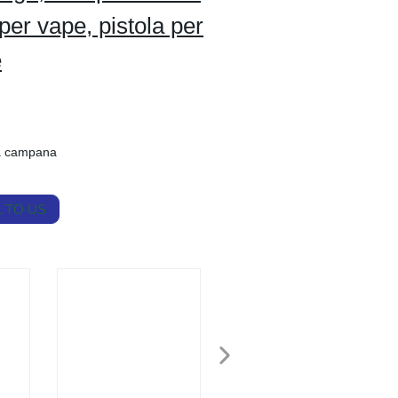
 per vape, pistola per
e
 a campana
 TO US