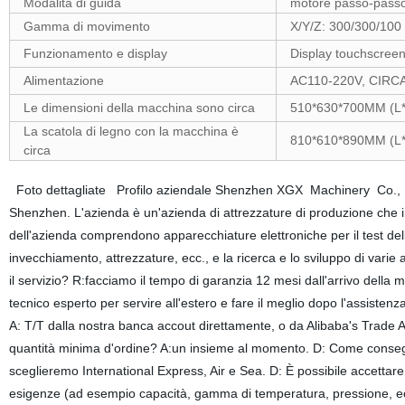
Modalità di guida
motore passo-passo 
Gamma di movimento
X/Y/Z: 300/300/100
Funzionamento e display
Display touchscreen
Alimentazione
AC110-220V, CIRC
Le dimensioni della macchina sono circa
510*630*700MM (L*W
La scatola di legno con la macchina è
810*610*890MM (L*W*
circa
Foto dettagliate Profilo aziendale Shenzhen XGX Machinery Co., Ltd
Shenzhen. L'azienda è un'azienda di attrezzature di produzione che in
dell'azienda comprendono apparecchiature elettroniche per il test delle
invecchiamento, attrezzature, ecc., e la ricerca e lo sviluppo di var
il servizio? R:facciamo il tempo di garanzia 12 mesi dall'arrivo dell
tecnico esperto per servire all'estero e fare il meglio dopo l'assisten
A: T/T dalla nostra banca accout direttamente, o da Alibaba's Trade A
quantità minima d'ordine? A:un insieme al momento. D: Come consegn
sceglieremo International Express, Air e Sea. D: È possibile accettare
esigenze (ad esempio capacità, gamma di temperatura, pressione, ecc