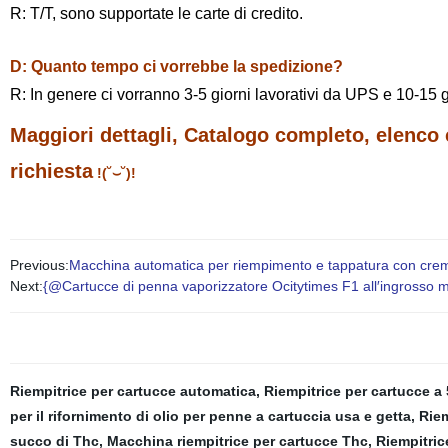
R: T/T, sono supportate le carte di credito.
D: Quanto tempo ci vorrebbe la spedizione?
R: In genere ci vorranno 3-5 giorni lavorativi da UPS e 10-15 gi
Maggiori dettagli, Catalogo completo, elenco c
richiesta
!(˘⌣˘)!
Previous:
Macchina automatica per riempimento e tappatura con cre
Next:
{@Cartucce di penna vaporizzatore Ocitytimes F1 all′ingrosso ma
Riempitrice per cartucce automatica
,
Riempitrice per cartucce a 5
per il rifornimento di olio per penne a cartuccia usa e getta
,
Riem
succo di Thc
,
Macchina riempitrice per cartucce Thc
,
Riempitric