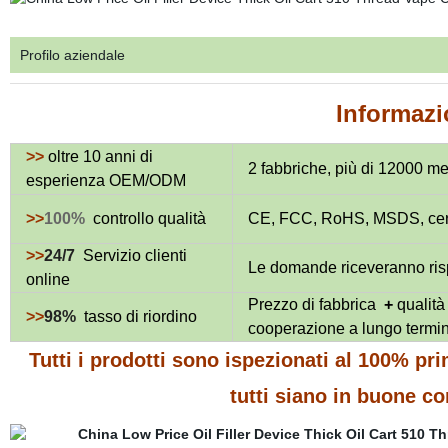
Profilo aziendale
Informazi
>>
oltre 10 anni di
2 fabbriche, più di 12000 met
esperienza OEM/ODM
>>
100%
controllo qualità
CE, FCC, RoHS, MSDS, certi
>>
24/7
Servizio clienti
Le domande riceveranno risp
online
Prezzo di fabbrica
+
qualità 
>>
98%
tasso di riordino
cooperazione a lungo termi
Tutti i prodotti sono ispezionati al 100% pr
tutti siano in buone co