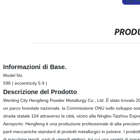
PRODU
Informazioni di Base.
Model No.
598 ( eccentricity 5.9 )
Descrizione del Prodotto
Wenling City Hengfeng Powder Metallurgy Co., Ltd. È stato trovato 200
un parco forestale nazionale, la Commissione ONU sullo sviluppo soste
strada statale 104 attraverso la città, vicino alla Ningbo-Taizhou 
Aeroporto. Hengfeng è una produzione professionale di alta precisione,
parti meccaniche standard di prodotti metallurgici in polvere. I prodotti p
di macchine tessili, parti di utensili elettrici, tra cui una varietà di i