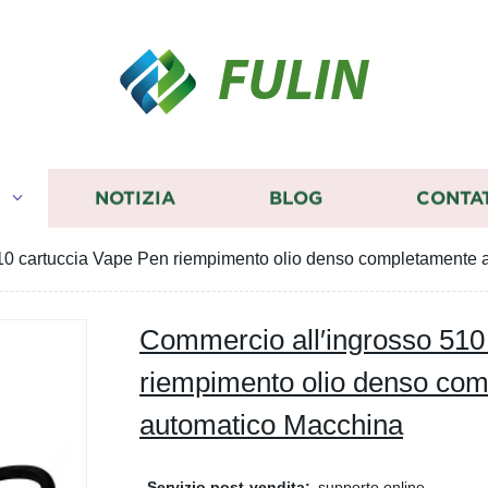
FULIN
I
NOTIZIA
BLOG
CONTA
10 cartuccia Vape Pen riempimento olio denso completamente
Commercio all′ingrosso 510
riempimento olio denso co
automatico Macchina
Servizio post-vendita:
supporto online