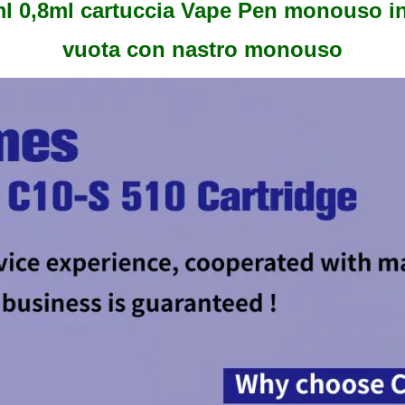
l 0,8ml cartuccia Vape Pen monouso i
vuota con nastro monouso