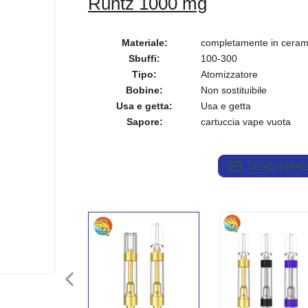
Runtz 1000 mg
Materiale:
completamente in ceram
Sbuffi:
100-300
Tipo:
Atomizzatore
Bobine:
Non sostituibile
Usa e getta:
Usa e getta
Sapore:
cartuccia vape vuota
SEND EMAIL