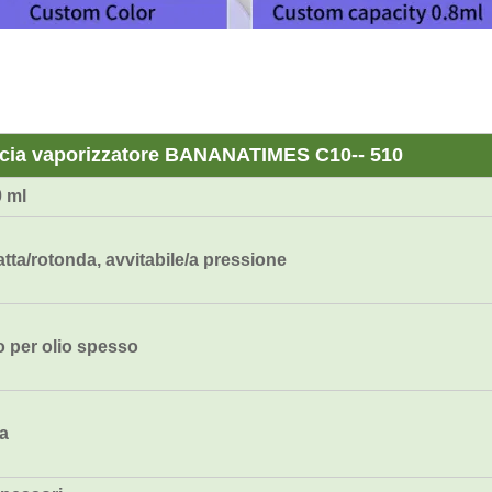
cia vaporizzatore BANANATIMES C10-- 510
0 ml
ta/rotonda, avvitabile/a pressione
o per olio spesso
a