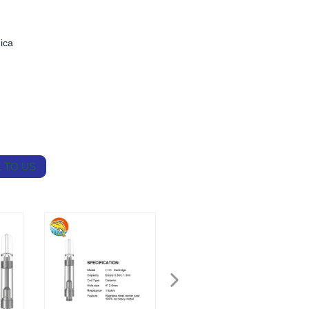
ica
 TO US