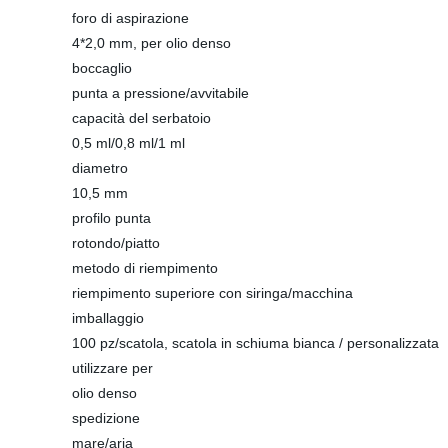
foro di aspirazione
4*2,0 mm, per olio denso
boccaglio
punta a pressione/avvitabile
capacità del serbatoio
0,5 ml/0,8 ml/1 ml
diametro
10,5 mm
profilo punta
rotondo/piatto
metodo di riempimento
riempimento superiore con siringa/macchina
imballaggio
100 pz/scatola, scatola in schiuma bianca / personalizzata
utilizzare per
olio denso
spedizione
mare/aria