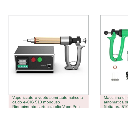
Macchina di riempimento olio semi-
400 kg/H CO2
automatica originale da 25 ml 50 ml per
apparecchiatu
filettatura 510 Pistola riempitrice a
ghiaccio sec
cartucce in ceramica
refrigerazion