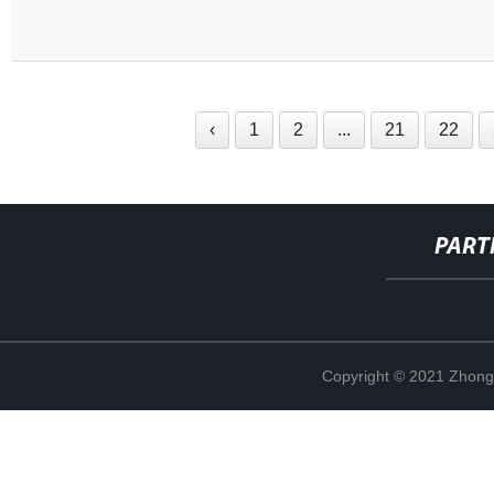
‹
1
2
...
21
22
PART
Copyright © 2021 Zhong